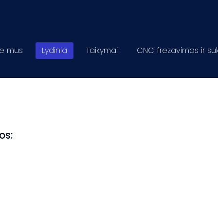
ie mus
Lydinia
Taikymai
CNC frezavimas ir su
os: