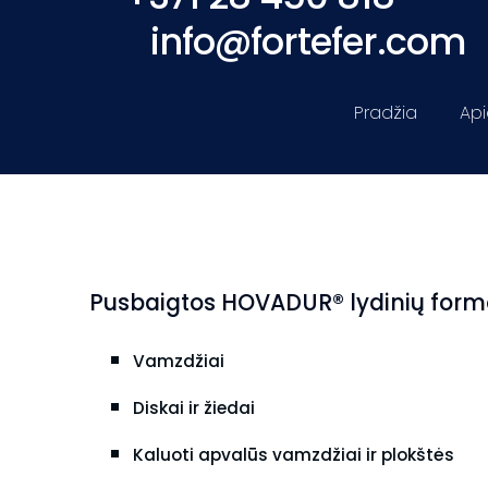
info@fortefer.com
Pradžia
Ap
Pusbaigtos HOVADUR® lydinių form
Vamzdžiai
Diskai ir žiedai
Kaluoti apvalūs vamzdžiai ir plokštės