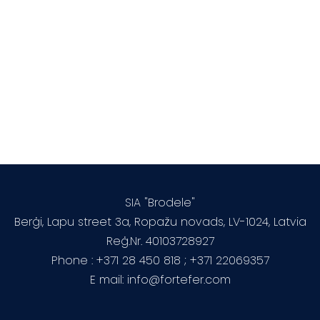
SIA "Brodele"
Berģi, Lapu street 3a, Ropažu novads, LV-1024, Latvia
Reģ.Nr. 40103728927
Phone : +371 28 450 818 ; +371 22069357
E mail:
info@fortefer.com