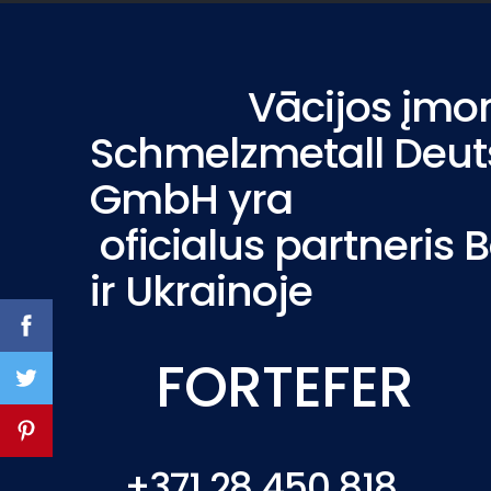
Vācijos įmo
Schmelzmetall Deut
GmbH yra
oficialus partneris B
ir Ukrainoje
FORTEFER
+371 28 450 818